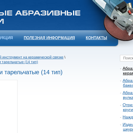
УКЦИЯ
ПОЛЕЗНАЯ ИНФОРМАЦИЯ
КОНТАКТЫ
 инструмент на керамической связке
\
тарельчатые (14 тип)
Абра
 тарельчатые (14 тип)
кера
Абра
баке
Абра
вулк
Отре
круг
Нажд
Изде
шкур