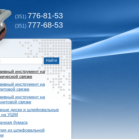
776-81-53
(351)
777-68-53
(351)
зивный инструмент на
мической связке
зивный инструмент на
литовой связке
зивный инструмент на
анитовой связке
зные диски и шлифовальные
и на УШМ
ачная бумага
лия из шлифовальной
ки