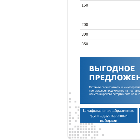
150
200
300
350
Шлифовальные абразивные
круги с двусторонней
выборкой