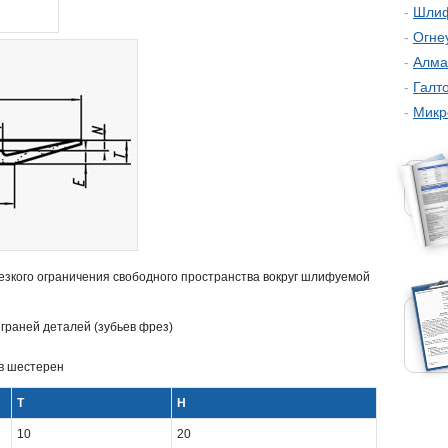
Шлиф
Огне
Алма
Галт
Микр
езкого ограничения свободного пространства вокруг шлифуемой
 граней деталей (зубьев фрез)
ев шестерен
T
H
10
20