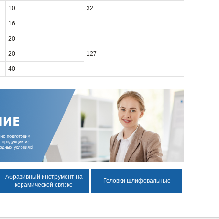
10
32
16
20
20
127
40
Абразивный инструмент на
Головки шлифовальные
керамической связке